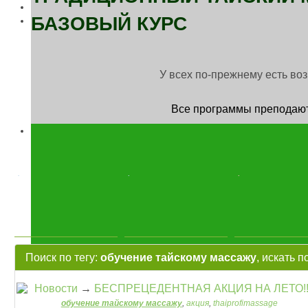
БАЗОВЫЙ КУРС
У всех по-прежнему есть во
Все программы преподаютс
.
.
.
Поиск по тегу:
обучение тайскому массажу
, искать п
Новости
→
БЕСПРЕЦЕДЕНТНАЯ АКЦИЯ НА ЛЕТО!!
обучение тайскому массажу
,
акция
,
thaiprofimassage
Теги: