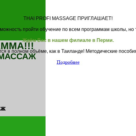
THAI PROFI MASSAGE
ПРИГЛАШАЕТ!
зможность пройти обучение по всем программам школы, но 
Ждём Вас в нашем филиале в Перми.
ММА!!!
я в полном объёме, как в Таиланде! Методические пособи
 МАССАЖ
Подробнее
аж