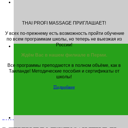
THAI PROFI MASSAGE
ПРИГЛАШАЕТ!
У всех по-прежнему есть возможность пройти обучение
по всем программам школы, но теперь не выезжая из
России!
Ждём Вас в нашем филиале в Перми.
Все программы преподаются в полном объёме, как в
Таиланде! Методические пособия и сертификаты от
школы!
Подробнее
.
.
.
.
.
.