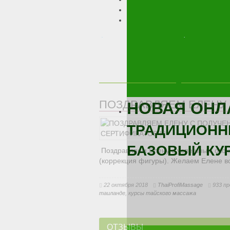
.
.
ПОЗДРАВЛЯЕМ ЕЛЕНУ 
НОВАЯ ОНЛ
ТРАДИЦИОНН
БАЗОВЫЙ КУ
Поздравляем Елену с успешным окон
(коррекция фигуры). Желаем Елене вся
22 октября 2018
ThaiProfiMassage
933 п
таиланде
,
курсы тайского массажа
ОТЗЫВЫ