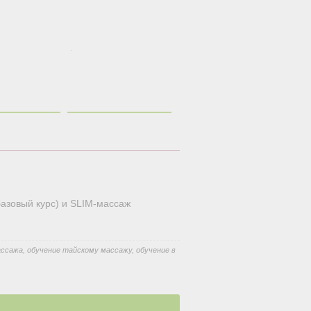
.
зовый курс) и SLIM-массаж 
ассажа
,
обучение тайскому массажу
,
обучение в