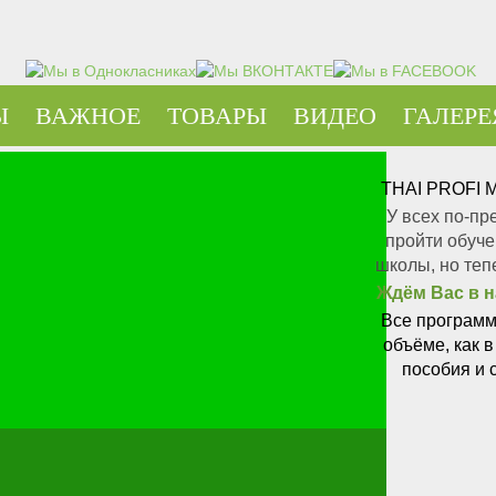
Ы
ВАЖНОЕ
ТОВАРЫ
ВИДЕО
ГАЛЕРЕ
THAI PROFI
У всех по-пр
пройти обуч
школы, но теп
Ждём Вас в 
Все программ
объёме, как 
пособия и 