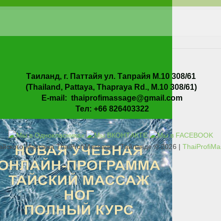
Таиланд, г. Паттайя ул. Тапрайя М.10 308/61
(Thailand, Pattaya, Thapraya Rd., M.10 308/61)
E-mail: thaiprofimassage@gmail.com
Тел: +66 826403322
айского Массажа ThaiProfiMassage в Тайланде © 2026 |
ThaiProfiMa