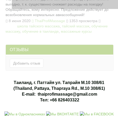
выгодно, т. к. существенно снижает расходы на поездку! 
Обращайтесь, кому интересно. Предложение действует до 
возобновления нормальных авиасообщений!
8 июня 2020
ThaiProfiMassage
1353 просмотра
школа тайского массажа
,
тайский массаж
,
обучение
Теги:
массажу
,
обучение в таиланде
,
массажные курсы
ОТЗЫВЫ
Добавить отзыв
Таиланд, г. Паттайя ул. Тапрайя М.10 308/61
(Thailand, Pattaya, Thapraya Rd., M.10 308/61)
E-mail: thaiprofimassage@gmail.com
Тел: +66 826403322